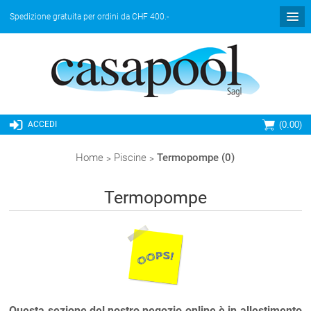
Spedizione gratuita per ordini da CHF 400.-
ACCEDI
0.00
(
)
Home
>
Piscine
>
Termopompe (0)
Termopompe
Questa sezione del nostro negozio online è in allestimento